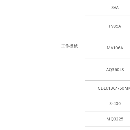
3VA
FV85A
工作機械
MV106A
AQ360LS
CDL6136/750M
S-400
MQ3225