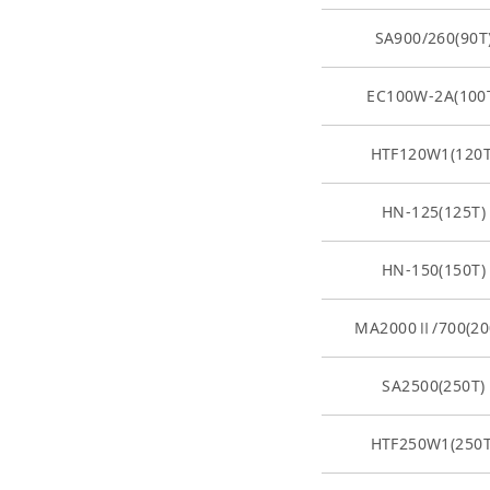
SA900/260(90T
EC100W-2A(100
HTF120W1(120T
HN-125(125T)
HN-150(150T)
MA2000Ⅱ/700(20
SA2500(250T)
HTF250W1(250T