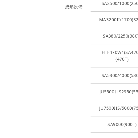
SA2500/1000(250
成形設備
MA3200II/1700(32
SA380/2250(380
HTF470W1(SA470
(470T)
SA5300/4000(530
JU5500ⅡS2950(55
JU7500IIS/5000(7
SA9000(900T)