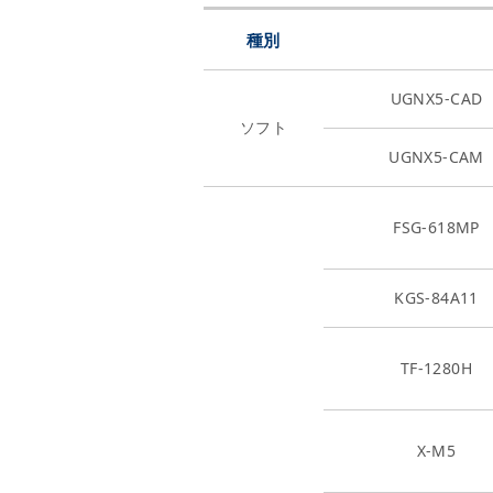
種別
UGNX5-CAD
ソフト
UGNX5-CAM
FSG-618MP
KGS-84A11
TF-1280H
X-M5