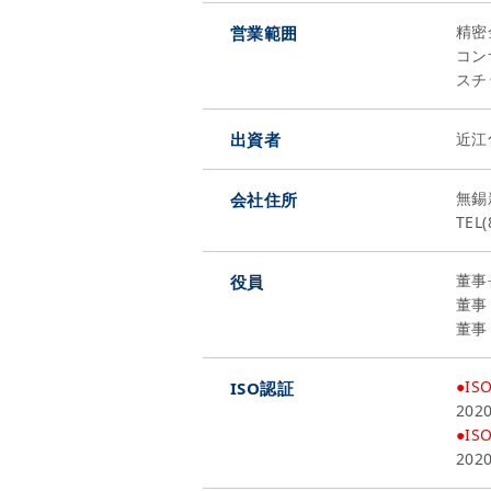
精密
営業範囲
コン
スチ
出資者
近江
無錫
会社住所
TEL(
董
役員
董事
董
●IS
ISO認証
20
●IS
20